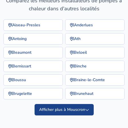
Comparez les meilleurs installateurs de pompes à
chaleur dans d'autres localités
Aiseau-Presles
Anderlues
Antoing
Ath
Beaumont
Beloeil
Bernissart
Binche
Boussu
Braine-le-Comte
Brugelette
Brunehaut
Afficher plus à Mouscron