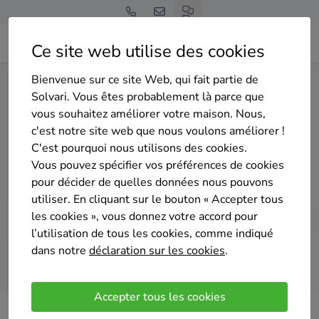
Ce site web utilise des cookies
Bienvenue sur ce site Web, qui fait partie de
Home
Pompe à chaleur
Hainaut
Mouscron
Solvari. Vous êtes probablement là parce que
vous souhaitez améliorer votre maison. Nous,
Gratuit et sans engagement
c'est notre site web que nous voulons améliorer !
Top 20 des installateurs de
C'est pourquoi nous utilisons des cookies.
pompes à chaleur à Mouscron
Vous pouvez spécifier vos préférences de cookies
pour décider de quelles données nous pouvons
utiliser. En cliquant sur le bouton « Accepter tous
les cookies », vous donnez votre accord pour
l’utilisation de tous les cookies, comme indiqué
dans notre
déclaration sur les cookies
.
Comparer des devis
Accepter tous les cookies