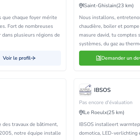
Saint-Ghislain
(23 km)
 que chaque foyer mérite
Nous installons, entreteno
bles. Fort de nombreuses
chaudière, boiler et pompe
ir dans plusieurs régions de
masure david, tu comptes s
systèmes, du gaz au ther
Voir le profil
Demander un de
IBSOS
Pas encore d'évaluation
Le Roeulx
(25 km)
e des travaux de bâtiment,
IBSOS installeert warmtepo
s 2005, notre équipe installe
domotica, LED-verlichting 