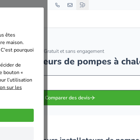
us êtes
tre maison.
 C'est pourquoi
Gratuit et sans engagement
es installateurs de pompes à chale
décider de
le bouton «
r l’utilisation
on sur les
Comparer des devis