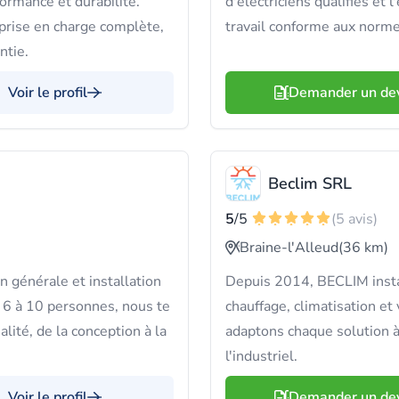
ormance et durabilité.
d'électriciens qualifiés et 
rise en charge complète,
travail conforme aux norme
ntie.
Voir le profil
Demander un de
Beclim SRL
5
/5
(5 avis)
Braine-l'Alleud
(36 km)
générale et installation
Depuis 2014, BECLIM instal
 6 à 10 personnes, nous te
chauffage, climatisation et
lité, de la conception à la
adaptons chaque solution à 
l'industriel.
Voir le profil
Demander un de