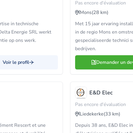
Pas encore d'évaluation
Mons
(28 km)
tise in technische
Met 15 jaar ervaring inst
elta Energie SRL werkt
in de regio Mons en omstr
ntie op ons werk.
gespecialiseerde technici s
bedrijven.
Voir le profil
Demander un de
E&D Elec
Pas encore d'évaluation
Liedekerke
(33 km)
rément Rescert et une
Depuis 38 ans, E&D Elec in