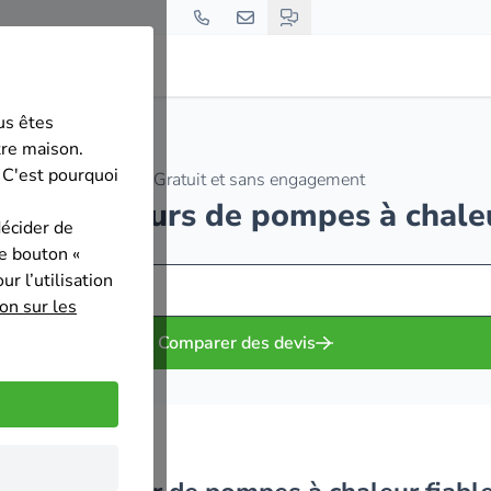
us êtes
tre maison.
 C'est pourquoi
Gratuit et sans engagement
 installateurs de pompes à chale
décider de
le bouton «
r l’utilisation
on sur les
Comparer des devis