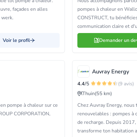
tie tot pompe à chaleur.
Nous accompagnons particul
euvre, façades en alles
pompes à chaleur en Wall
t werk.
CONSTRUCT, tu bénéficies
communication claire et d'u
Voir le profil
Demander un de
Auvray Energy
4.4
/5
(9 avis)
Thuin
(55 km)
 en pompe à chaleur sur ce
Chez Auvray Energy, nous t
 M-GROUP CORPORATION,
renouvelables : pompes à c
de recharge. Depuis 2017, 
transforme ton habitation 