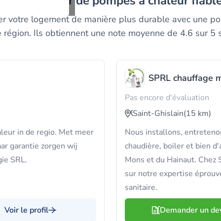
un installateur de pompes à chaleur fiable
fer votre logement de manière plus durable avec une p
e région. Ils obtiennent une note moyenne de 4.6 sur 5 
SPRL chauffage m
Pas encore d'évaluation
Saint-Ghislain
(15 km)
aleur in de regio. Met meer
Nous installons, entreteno
aar garantie zorgen wij
chaudière, boiler et bien 
rgie SRL.
Mons et du Hainaut. Chez 
sur notre expertise éprouv
sanitaire.
Voir le profil
Demander un de