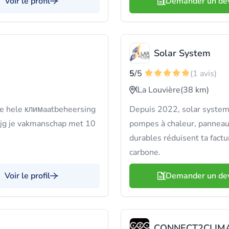
Voir le profil
Demander un de
Solar System
5
/5
(1 avis)
La Louvière
(38 km)
e hele климaatbeheersing
Depuis 2022, solar system 
ijg je vakmanschap met 10
pompes à chaleur, panneaux
durables réduisent ta factu
carbone.
Voir le profil
Demander un de
CONNECT2CLIM