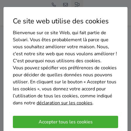
Ce site web utilise des cookies
Bienvenue sur ce site Web, qui fait partie de
Home
Isolation des murs extérieurs
Hainaut
Beloeil
Solvari. Vous êtes probablement là parce que
vous souhaitez améliorer votre maison. Nous,
Gratuit et sans engagement
c'est notre site web que nous voulons améliorer !
Top 20 des entreprises
C'est pourquoi nous utilisons des cookies.
d'isolation des murs exterieurs
Vous pouvez spécifier vos préférences de cookies
pour décider de quelles données nous pouvons
à Beloeil
utiliser. En cliquant sur le bouton « Accepter tous
les cookies », vous donnez votre accord pour
l’utilisation de tous les cookies, comme indiqué
dans notre
déclaration sur les cookies
.
Comparer des devis
Accepter tous les cookies