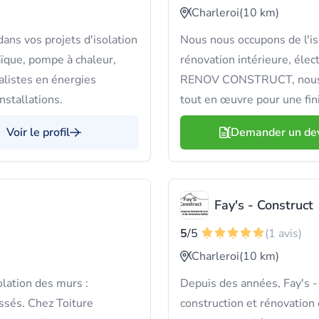
Charleroi
(10 km)
ns vos projets d'isolation
Nous nous occupons de l'is
aïque, pompe à chaleur,
rénovation intérieure, élec
alistes en énergies
RENOV CONSTRUCT, nous ga
nstallations.
tout en œuvre pour une fin
Voir le profil
Demander un de
Fay's - Construct
5
/5
(1 avis)
Charleroi
(10 km)
olation des murs :
Depuis des années, Fay's -
ssés. Chez Toiture
construction et rénovation 