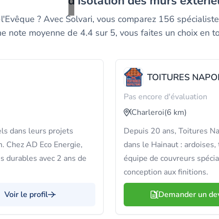
s entreprises d'isolation des murs exteri
'Évêque ? Avec Solvari, vous comparez 156 spécialistes 
ne note moyenne de 4.4 sur 5, vous faites un choix en to
TOITURES NAPO
Pas encore d'évaluation
Charleroi
(6 km)
ls dans leurs projets
Depuis 20 ans, Toitures Nap
n. Chez AD Eco Energie,
dans le Hainaut : ardoises, t
s durables avec 2 ans de
équipe de couvreurs spécial
conception aux finitions.
Voir le profil
Demander un de