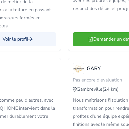
avec ses propres équipes, s
 de métier de la
respect des délais et prix j
rs à la toiture en passant
aborateurs formés en
bles.
Voir le profil
Demander un de
GARY
Pas encore d'évaluation
Sambreville
(24 km)
s comme peu d'autres, avec
Nous maîtrisons l'isolation
SQ HOME intervient dans la
transformation pour rendr
rmer durablement votre
profites d'une équipe expér
finitions avec le même souc