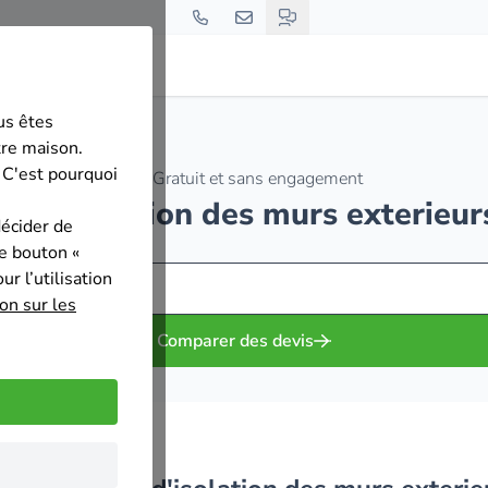
us êtes
-l'Évêque
tre maison.
 C'est pourquoi
Gratuit et sans engagement
ses d'isolation des murs exterieu
décider de
le bouton «
r l’utilisation
on sur les
Comparer des devis