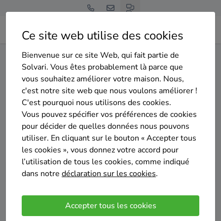
Ce site web utilise des cookies
Bienvenue sur ce site Web, qui fait partie de
Home
Isolation des murs extérieurs
Hainaut
Seneffe
Solvari. Vous êtes probablement là parce que
vous souhaitez améliorer votre maison. Nous,
Gratuit et sans engagement
c'est notre site web que nous voulons améliorer !
Top 20 des entreprises
C'est pourquoi nous utilisons des cookies.
d'isolation des murs exterieurs
Vous pouvez spécifier vos préférences de cookies
pour décider de quelles données nous pouvons
à Seneffe
utiliser. En cliquant sur le bouton « Accepter tous
les cookies », vous donnez votre accord pour
l’utilisation de tous les cookies, comme indiqué
dans notre
déclaration sur les cookies
.
Comparer des devis
Accepter tous les cookies