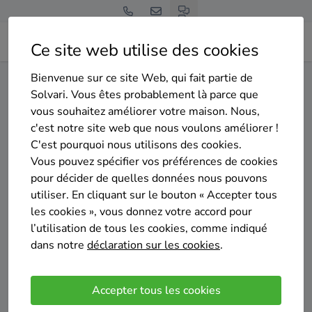
Ce site web utilise des cookies
Bienvenue sur ce site Web, qui fait partie de
Home
Isolation de la toiture
Hainaut
Seneffe
Solvari. Vous êtes probablement là parce que
vous souhaitez améliorer votre maison. Nous,
Gratuit et sans engagement
c'est notre site web que nous voulons améliorer !
Top 20 des entreprises
C'est pourquoi nous utilisons des cookies.
d'isolation de la toiture à
Vous pouvez spécifier vos préférences de cookies
pour décider de quelles données nous pouvons
Seneffe
utiliser. En cliquant sur le bouton « Accepter tous
les cookies », vous donnez votre accord pour
l’utilisation de tous les cookies, comme indiqué
dans notre
déclaration sur les cookies
.
Comparer des devis
Accepter tous les cookies