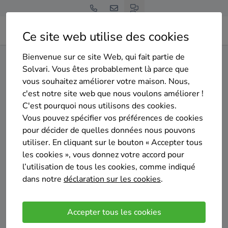
Ce site web utilise des cookies
Bienvenue sur ce site Web, qui fait partie de
Home
Isolation de la toiture
Hainaut
Frasnes-lez-Anvaing
Solvari. Vous êtes probablement là parce que
vous souhaitez améliorer votre maison. Nous,
Gratuit et sans engagement
c'est notre site web que nous voulons améliorer !
Top 20 des entreprises
C'est pourquoi nous utilisons des cookies.
d'isolation de la toiture à
Vous pouvez spécifier vos préférences de cookies
pour décider de quelles données nous pouvons
Frasnes-lez-Anvaing
utiliser. En cliquant sur le bouton « Accepter tous
les cookies », vous donnez votre accord pour
l’utilisation de tous les cookies, comme indiqué
dans notre
déclaration sur les cookies
.
Comparer des devis
Accepter tous les cookies