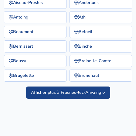
Aiseau-Presles
Anderlues
Antoing
Ath
Beaumont
Beloeil
Bernissart
Binche
Boussu
Braine-le-Comte
Brugelette
Brunehaut
Afficher plus à Frasnes-lez-Anvaing