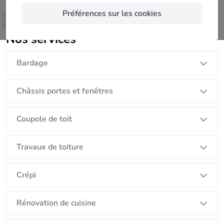
d'expériences et parachèvement gyprocs
Préférences sur les cookies
le patron Présent sur le chantier
Afficher plus
travail de qualité prix intéressants. délais rapides
Nos services
Bardage
Châssis portes et fenêtres
Coupole de toit
Travaux de toiture
Crépi
Rénovation de cuisine