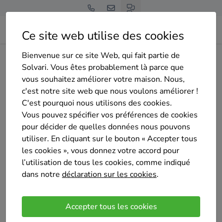
Ce site web utilise des cookies
Bienvenue sur ce site Web, qui fait partie de
Home
Isolation de la toiture
Hainaut
Quiévrain
MTI/IHP
Solvari. Vous êtes probablement là parce que
vous souhaitez améliorer votre maison. Nous,
c'est notre site web que nous voulons améliorer !
C'est pourquoi nous utilisons des cookies.
Vous pouvez spécifier vos préférences de cookies
pour décider de quelles données nous pouvons
MTI/IHP
utiliser. En cliquant sur le bouton « Accepter tous
Sélectionné 14 fois
les cookies », vous donnez votre accord pour
5
/5
l’utilisation de tous les cookies, comme indiqué
(1 avis)
dans notre
déclaration sur les cookies
.
Quiévrain
Entreprises de Bâtiment spécialisées en Toitures et
Accepter tous les cookies
Isolations une équipe dynamique ouvriers