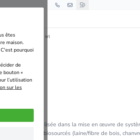
us êtes
nt-Guibert
Isobiobat srl
tre maison.
 C'est pourquoi
décider de
le bouton «
r l’utilisation
on sur les
 et qui est spécialisée dans la mise en œuvre de syst
ant des matériaux biosourcés (laine/fibre de bois, chanv