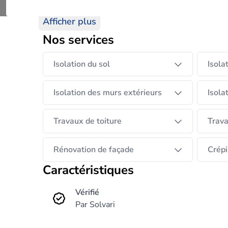
cellulose, …).
Nous proposons des solutions saines et person
Afficher plus
réalisation. Cela garantit, entre autres, la du
Nos services
Isolation du sol
Isola
Isolation des murs extérieurs
Isola
Travaux de toiture
Trava
Rénovation de façade
Crépi
Caractéristiques
Vérifié
Par Solvari