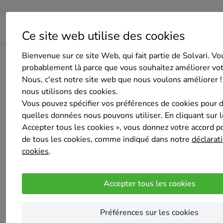
Ce site web utilise des cookies
Bienvenue sur ce site Web, qui fait partie de Solvari. Vo
Home
Isolation de la toiture
Brabant wallon
Mont-Sai
probablement là parce que vous souhaitez améliorer vo
Nous, c'est notre site web que nous voulons améliorer !
nous utilisons des cookies.
Vous pouvez spécifier vos préférences de cookies pour 
quelles données nous pouvons utiliser. En cliquant sur 
Accepter tous les cookies », vous donnez votre accord pou
Isobiobat srl
de tous les cookies, comme indiqué dans notre
déclarati
Sélectionné 3 fois
cookies
.
5
/5
(2 avis)
Mont-Saint-Guibert
Accepter tous les cookies
Isobiobat est une SRL créée en octobre 2025
d’isolation thermique et acoustique en utilis
Préférences sur les cookies