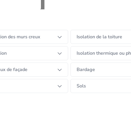
nalisées, tout en mettant l’accent sur la qualité de la
rabilité, dans tous les sens du terme, de notre travail.
tion des murs creux
Isolation de la toiture
tion
Isolation thermique ou p
ux de façade
Bardage
Sols