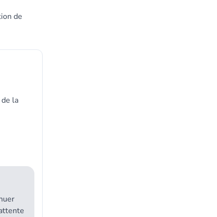
tion de
 de la
inuer
’attente