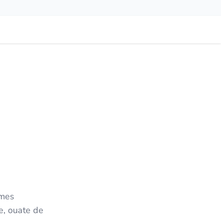
èmes
re, ouate de