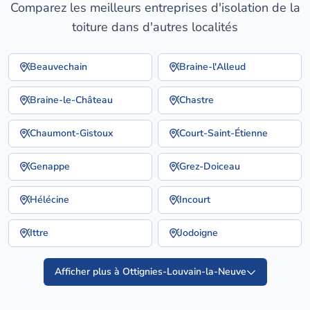
Comparez les meilleurs entreprises d'isolation de la
toiture dans d'autres localités
Beauvechain
Braine-l'Alleud
Braine-le-Château
Chastre
Chaumont-Gistoux
Court-Saint-Étienne
Genappe
Grez-Doiceau
Hélécine
Incourt
Ittre
Jodoigne
Afficher plus à Ottignies-Louvain-la-Neuve