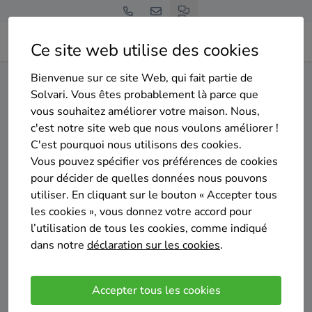
Ce site web utilise des cookies
Bienvenue sur ce site Web, qui fait partie de
Home
Isolation de la toiture
Brabant wallon
Solvari. Vous êtes probablement là parce que
Ottignies-Louvain-la-Neuve
vous souhaitez améliorer votre maison. Nous,
c'est notre site web que nous voulons améliorer !
Gratuit et sans engagement
C'est pourquoi nous utilisons des cookies.
Top 20 des entreprises
Vous pouvez spécifier vos préférences de cookies
d'isolation de la toiture à
pour décider de quelles données nous pouvons
utiliser. En cliquant sur le bouton « Accepter tous
Ottignies-Louvain-la-Neuve
les cookies », vous donnez votre accord pour
l’utilisation de tous les cookies, comme indiqué
dans notre
déclaration sur les cookies
.
Accepter tous les cookies
Comparer des devis