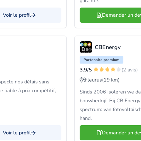
garantie.
Voir le profil
Demander un de
CBEnergy
Partenaire premium
3.9
/5
(2 avis)
Fleurus
(19 km)
specte nos délais sans
 fiable à prix compétitif,
Sinds 2006 isoleren we da
bouwbedrijf. Bij CB Energy 
spectrum: van fotovoltaïsch
hand.
Voir le profil
Demander un de