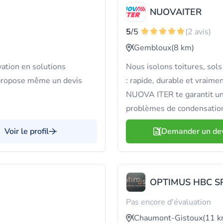
NUOVAITER
5
/5
(2 avis)
Gembloux
(8 km)
ation en solutions
Nous isolons toitures, sol
 propose même un devis
: rapide, durable et vraimen
NUOVA ITER te garantit une 
problèmes de condensatio
Voir le profil
Demander un de
OPTIMUS HBC S
Pas encore d'évaluation
Chaumont-Gistoux
(11 k