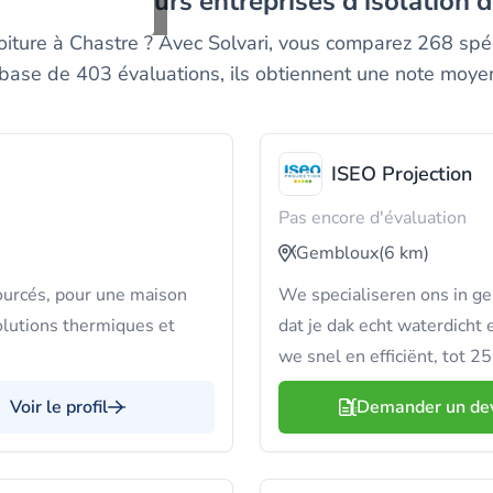
ez les meilleurs entreprises d'isolation d
iture à Chastre ? Avec Solvari, vous comparez 268 spéci
r base de 403 évaluations, ils obtiennent une note moye
ISEO Projection
Pas encore d'évaluation
Gembloux
(6 km)
sourcés, pour une maison
We specialiseren ons in ge
olutions thermiques et
dat je dak echt waterdicht 
we snel en efficiënt, tot 2
Voir le profil
Demander un de