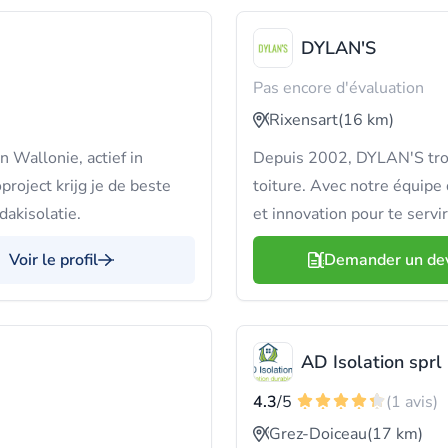
DYLAN'S
Pas encore d'évaluation
Rixensart
(16 km)
n Wallonie, actief in
Depuis 2002, DYLAN'S trouv
project krijg je de beste
toiture. Avec notre équipe d
akisolatie.
et innovation pour te servi
Voir le profil
Demander un de
AD Isolation sprl
4.3
/5
(1 avis)
Grez-Doiceau
(17 km)