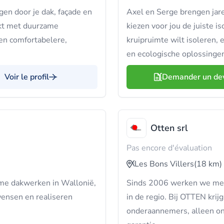
en door je dak, façade en
Axel en Serge brengen jar
kt met duurzame
kiezen voor jou de juiste is
een comfortabelere,
kruipruimte wilt isoleren,
en ecologische oplossinge
Voir le profil
Demander un de
Otten srl
Pas encore d'évaluation
Les Bons Villers
(18 km)
ame dakwerken in Wallonië,
Sinds 2006 werken we met 
 wensen en realiseren
in de regio. Bij OTTEN kr
onderaannemers, alleen on