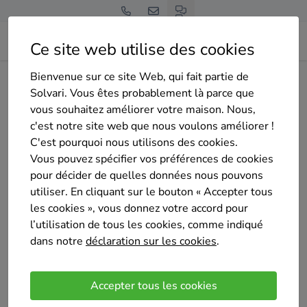
Ce site web utilise des cookies
Bienvenue sur ce site Web, qui fait partie de
Home
Isolation de la toiture
Liège
Blegny
Solvari. Vous êtes probablement là parce que
Energie isolation srl
vous souhaitez améliorer votre maison. Nous,
c'est notre site web que nous voulons améliorer !
C'est pourquoi nous utilisons des cookies.
Vous pouvez spécifier vos préférences de cookies
pour décider de quelles données nous pouvons
utiliser. En cliquant sur le bouton « Accepter tous
Energie isolation srl
les cookies », vous donnez votre accord pour
Sélectionné 6 fois
l’utilisation de tous les cookies, comme indiqué
4.7
/5
dans notre
déclaration sur les cookies
(10 avis)
.
Blegny
Accepter tous les cookies
Travaillant dans le secteur de l’isolation thermique