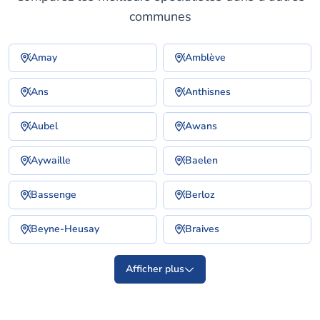
communes
Amay
Amblève
Ans
Anthisnes
Aubel
Awans
Aywaille
Baelen
Bassenge
Berloz
Beyne-Heusay
Braives
Afficher plus