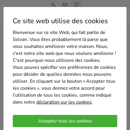
Ce site web utilise des cookies
Bienvenue sur ce site Web, qui fait partie de
Home
Isolation de la toiture
Liège
Thimister-Clermont
Solvari. Vous êtes probablement là parce que
vous souhaitez améliorer votre maison. Nous,
Gratuit et sans engagement
c'est notre site web que nous voulons améliorer !
Top 20 des entreprises
C'est pourquoi nous utilisons des cookies.
d'isolation de la toiture à
Vous pouvez spécifier vos préférences de cookies
pour décider de quelles données nous pouvons
Thimister-Clermont
utiliser. En cliquant sur le bouton « Accepter tous
les cookies », vous donnez votre accord pour
l’utilisation de tous les cookies, comme indiqué
dans notre
déclaration sur les cookies
.
Comparer des devis
Accepter tous les cookies