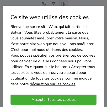
Ce site web utilise des cookies
Bienvenue sur ce site Web, qui fait partie de
Home
Isolation de la toiture
Liège
Trooz
Solvari. Vous êtes probablement là parce que
vous souhaitez améliorer votre maison. Nous,
Gratuit et sans engagement
c'est notre site web que nous voulons améliorer !
Top 20 des entreprises
C'est pourquoi nous utilisons des cookies.
d'isolation de la toiture à
Vous pouvez spécifier vos préférences de cookies
pour décider de quelles données nous pouvons
Trooz
utiliser. En cliquant sur le bouton « Accepter tous
les cookies », vous donnez votre accord pour
l’utilisation de tous les cookies, comme indiqué
dans notre
déclaration sur les cookies
.
Comparer des devis
Accepter tous les cookies