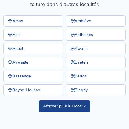
toiture dans d'autres localités
Amay
Amblève
Ans
Anthisnes
Aubel
Awans
Aywaille
Baelen
Bassenge
Berloz
Beyne-Heusay
Blegny
Afficher plus à Trooz