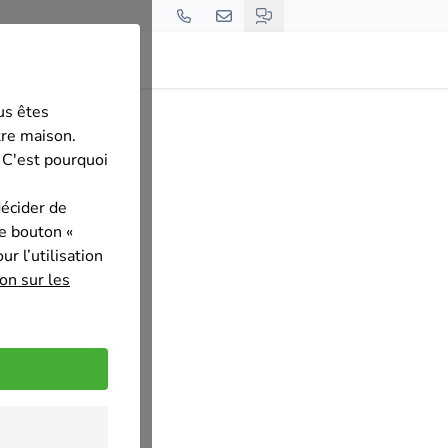
us êtes
VE
tre maison.
 C'est pourquoi
décider de
le bouton «
r l’utilisation
on sur les
on sur chantier