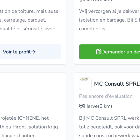
tion de toiture, mais aussi
Wij verzorgen al je dakwerk
, carrelage, parquet,
isolation en bardage. Bij S
qualité et sériosité, avec
compleet is.
Voir le profil
Demander un de
MC Consult SPRL
Pas encore d'évaluation
Herve
(6 km)
projetée ICYNENE, het
Bij MC Consult SPRL werk j
hieu Piront isolation krijg
tot z begeleidt, ook voor d
 chaque chantier.
solide constructiewerk waa