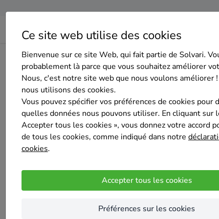
Ce site web utilise des cookies
Bienvenue sur ce site Web, qui fait partie de Solvari. Vo
Home
Isolation de la toiture
Liège
Dison
D'M RENO
probablement là parce que vous souhaitez améliorer vo
Nous, c'est notre site web que nous voulons améliorer !
nous utilisons des cookies.
Vous pouvez spécifier vos préférences de cookies pour 
quelles données nous pouvons utiliser. En cliquant sur 
Accepter tous les cookies », vous donnez votre accord pou
D'M RENOVE
de tous les cookies, comme indiqué dans notre
déclarati
Sélectionné 4 fois
cookies
.
5
/5
(1 avis)
Grimbergen
Accepter tous les cookies
Entreprise familial jeune et dynamique , patr
Préférences sur les cookies
Réalisations (1)