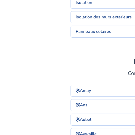
Isolation
Isolation des murs extérieurs
Panneaux solaires
Co
Amay
Ans
Aubel
Aywaille