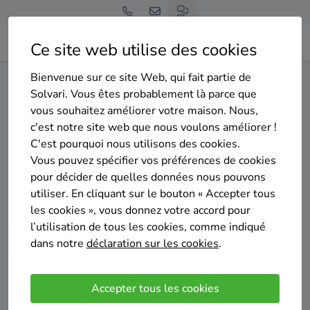
Ce site web utilise des cookies
Bienvenue sur ce site Web, qui fait partie de
Home
Isolation de la toiture
Liège
Hamoir
Solvari. Vous êtes probablement là parce que
vous souhaitez améliorer votre maison. Nous,
Gratuit et sans engagement
c'est notre site web que nous voulons améliorer !
Top 20 des entreprises
C'est pourquoi nous utilisons des cookies.
d'isolation de la toiture à
Vous pouvez spécifier vos préférences de cookies
pour décider de quelles données nous pouvons
Hamoir
utiliser. En cliquant sur le bouton « Accepter tous
les cookies », vous donnez votre accord pour
l’utilisation de tous les cookies, comme indiqué
dans notre
déclaration sur les cookies
.
Comparer des devis
Accepter tous les cookies