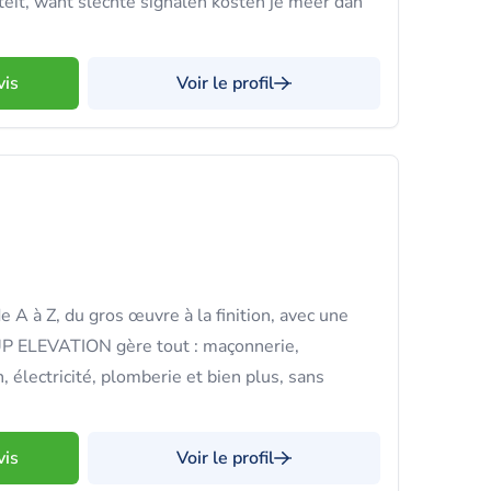
citeit, want slechte signalen kosten je meer dan
vis
Voir le profil
e A à Z, du gros œuvre à la finition, avec une
 UP ELEVATION gère tout : maçonnerie,
n, électricité, plomberie et bien plus, sans
vis
Voir le profil