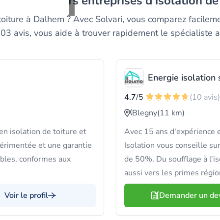
z les meilleurs entreprises d'isolation de
toiture à Dalhem ? Avec Solvari, vous comparez facile
403 avis, vous aide à trouver rapidement le spécialiste a
Energie isolation 
4.7
/5
(10 avis)
Blegny
(11 km)
n isolation de toiture et
Avec 15 ans d'expérience e
érimentée et une garantie
Isolation vous conseille s
ables, conformes aux
de 50%. Du soufflage à l'i
aussi vers les primes régi
Voir le profil
Demander un de