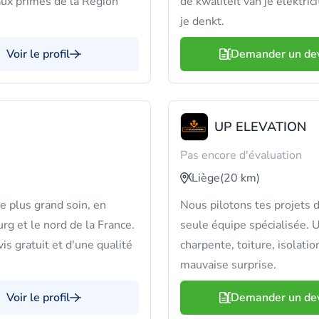
 aux primes de la Région
de kwaliteit van je elektri
je denkt.
Voir le profil
Demander un de
UP ELEVATION
Pas encore d'évaluation
Liège
(20 km)
e plus grand soin, en
Nous pilotons tes projets d
rg et le nord de la France.
seule équipe spécialisée.
s gratuit et d'une qualité
charpente, toiture, isolatio
mauvaise surprise.
Voir le profil
Demander un de