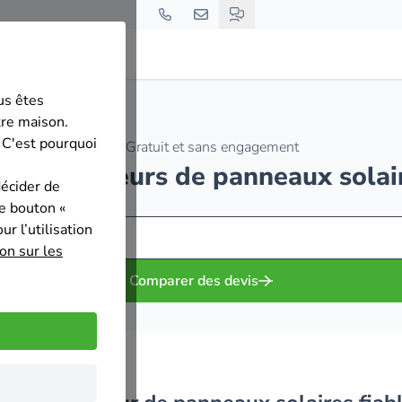
us êtes
tre maison.
 C'est pourquoi
Gratuit et sans engagement
s installateurs de panneaux solai
décider de
le bouton «
r l’utilisation
on sur les
Comparer des devis