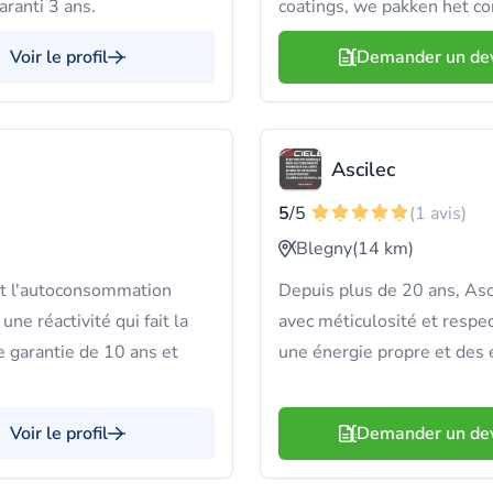
aranti 3 ans.
coatings, we pakken het c
Voir le profil
Demander un de
Ascilec
5
/5
(1 avis)
Blegny
(14 km)
et l'autoconsommation
Depuis plus de 20 ans, Asci
une réactivité qui fait la
avec méticulosité et respe
e garantie de 10 ans et
une énergie propre et des
Voir le profil
Demander un de