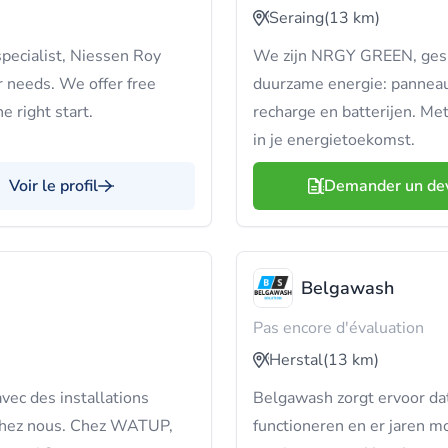
Seraing
(13 km)
specialist, Niessen Roy
We zijn NRGY GREEN, gespec
ur needs. We offer free
duurzame energie: panneau
e right start.
recharge en batterijen. Met
in je energietoekomst.
Voir le profil
Demander un de
Belgawash
Pas encore d'évaluation
Herstal
(13 km)
ec des installations
Belgawash zorgt ervoor da
 chez nous. Chez WATUP,
functioneren en er jaren m