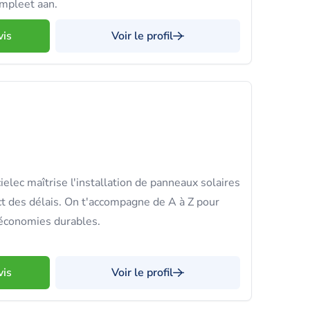
ompleet aan.
vis
Voir le profil
elec maîtrise l'installation de panneaux solaires
ct des délais. On t'accompagne de A à Z pour
 économies durables.
vis
Voir le profil