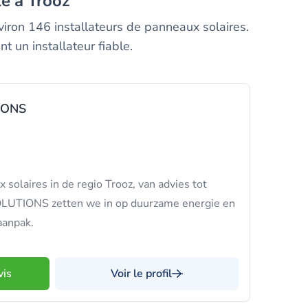
le à Trooz
nviron 146 installateurs de panneaux solaires.
 un installateur fiable.
IONS
solaires in de regio Trooz, van advies tot
OLUTIONS zetten we in op duurzame energie en
aanpak.
vis
Voir le profil