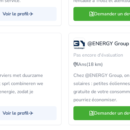
en service.
rentable à Trooz et alentou
Voir le profil
Demander un de
@ENERGY Group
Pas encore d'évaluation
Ans
(18 km)
erviers met duurzame
Chez @ENERGY Group, on v
t sprl combineren we
solaires : petites éolienne
nergie, zodat je
gratuite de votre consomm
pourriez économiser.
Voir le profil
Demander un de