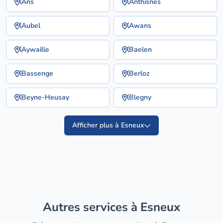
Ans
Anthisnes
Aubel
Awans
Aywaille
Baelen
Bassenge
Berloz
Beyne-Heusay
Blegny
Afficher plus à Esneux
Autres services à Esneux