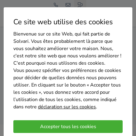
Ce site web utilise des cookies
Bienvenue sur ce site Web, qui fait partie de
Home
Panneaux solaires
Liège
Esneux
Solvari. Vous êtes probablement là parce que
vous souhaitez améliorer votre maison. Nous,
Gratuit et sans engagement
c'est notre site web que nous voulons améliorer !
Top 20 des installateurs de
C'est pourquoi nous utilisons des cookies.
panneaux solaires à Esneux
Vous pouvez spécifier vos préférences de cookies
pour décider de quelles données nous pouvons
utiliser. En cliquant sur le bouton « Accepter tous
les cookies », vous donnez votre accord pour
l’utilisation de tous les cookies, comme indiqué
dans notre
déclaration sur les cookies
.
Comparer des devis
Accepter tous les cookies