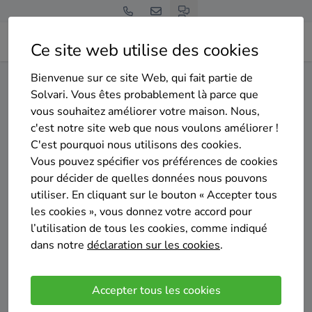
Ce site web utilise des cookies
Bienvenue sur ce site Web, qui fait partie de
Home
Isolation des murs creux
Liège
Esneux
Solvari. Vous êtes probablement là parce que
vous souhaitez améliorer votre maison. Nous,
Gratuit et sans engagement
c'est notre site web que nous voulons améliorer !
Top 20 des entreprises
C'est pourquoi nous utilisons des cookies.
d'isolation des murs creux à
Vous pouvez spécifier vos préférences de cookies
pour décider de quelles données nous pouvons
Esneux
utiliser. En cliquant sur le bouton « Accepter tous
les cookies », vous donnez votre accord pour
l’utilisation de tous les cookies, comme indiqué
dans notre
déclaration sur les cookies
.
Comparer des devis
Accepter tous les cookies