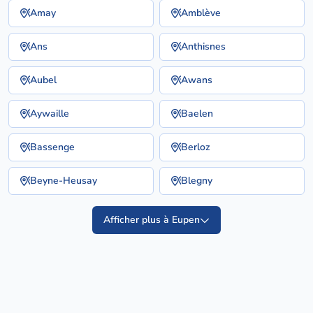
Amay
Amblève
Ans
Anthisnes
Aubel
Awans
Aywaille
Baelen
Bassenge
Berloz
Beyne-Heusay
Blegny
Afficher plus à Eupen