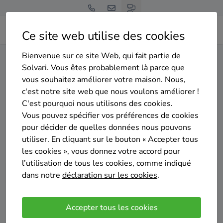
Ce site web utilise des cookies
Bienvenue sur ce site Web, qui fait partie de
Home
Isolation des murs creux
Liège
Eupen
Solvari. Vous êtes probablement là parce que
vous souhaitez améliorer votre maison. Nous,
Gratuit et sans engagement
c'est notre site web que nous voulons améliorer !
Top 20 des entreprises
C'est pourquoi nous utilisons des cookies.
d'isolation des murs creux à
Vous pouvez spécifier vos préférences de cookies
pour décider de quelles données nous pouvons
Eupen
utiliser. En cliquant sur le bouton « Accepter tous
les cookies », vous donnez votre accord pour
l’utilisation de tous les cookies, comme indiqué
dans notre
déclaration sur les cookies
.
Comparer des devis
Accepter tous les cookies