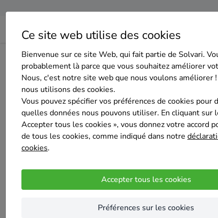
Ce site web utilise des cookies
Bienvenue sur ce site Web, qui fait partie de Solvari. Vo
Home
Isolation des murs creux
Liège
Thimister-Cler
probablement là parce que vous souhaitez améliorer vo
Nous, c'est notre site web que nous voulons améliorer !
nous utilisons des cookies.
Vous pouvez spécifier vos préférences de cookies pour 
quelles données nous pouvons utiliser. En cliquant sur 
Accepter tous les cookies », vous donnez votre accord pou
DELHEZ SYSTEMES SA
de tous les cookies, comme indiqué dans notre
déclarati
Pas encore d'évaluation
cookies
.
THIMISTER
Depuis plus de 20 ans, notre entreprise de constructio
Accepter tous les cookies
techniques d’étanchéité à l’air et d’isolation
Ainsi, nous disposons d’une multitude de prod
Préférences sur les cookies