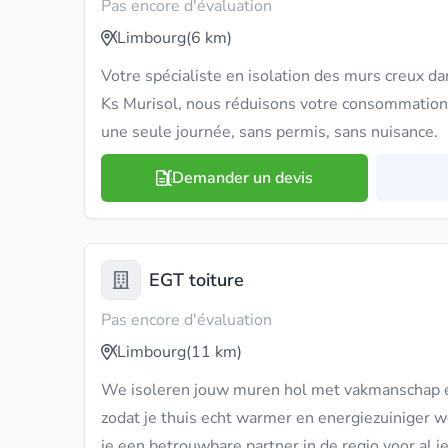
Pas encore d'évaluation
Limbourg
(6 km)
Votre spécialiste en isolation des murs creux da
Ks Murisol, nous réduisons votre consommatio
une seule journée, sans permis, sans nuisance.
Demander un devis
EGT toiture
Pas encore d'évaluation
Limbourg
(11 km)
We isoleren jouw muren hol met vakmanschap en
zodat je thuis echt warmer en energiezuiniger wo
je een betrouwbare partner in de regio voor al je