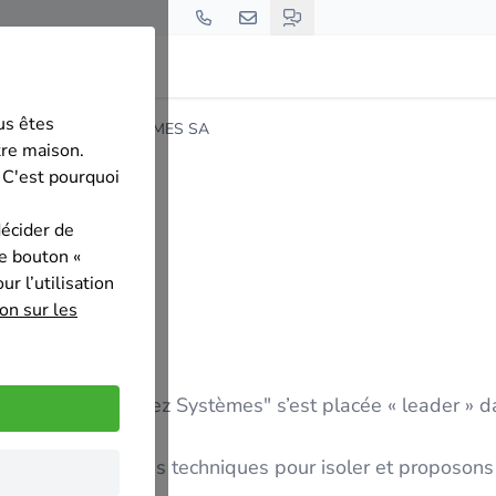
us êtes
mont
DELHEZ SYSTEMES SA
tre maison.
 C'est pourquoi
décider de
le bouton «
r l’utilisation
on sur les
n "Delhez Systèmes" s’est placée « leader » dans les
 des bâtiments.
uits, de solutions techniques pour isoler et proposons l