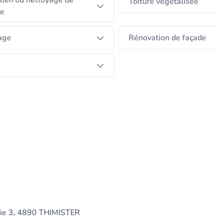
tien ou nettoyage de
Toiture végétalisée
re
age
Rénovation de façade
rie 3, 4890 THIMISTER