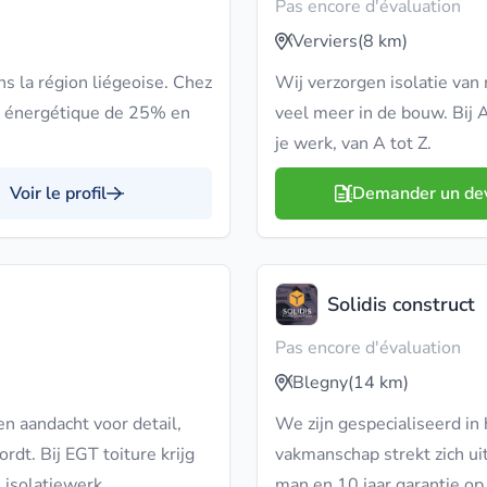
Pas encore d'évaluation
Verviers
(8 km)
ns la région liégeoise. Chez
Wij verzorgen isolatie van
n énergétique de 25% en
veel meer in de bouw. Bij
je werk, van A tot Z.
Voir le profil
Demander un de
Solidis construct
Pas encore d'évaluation
Blegny
(14 km)
 aandacht voor detail,
We zijn gespecialiseerd in
rdt. Bij EGT toiture krijg
vakmanschap strekt zich ui
 isolatiewerk.
man en 10 jaar garantie o