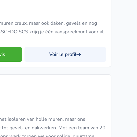
 muren creux, maar ook daken, gevels en nog
 ASCEDO SCS krijg je één aanspreekpunt voor al
vis
Voir le profil
 het isoleren van holle muren, maar ons
t tot gevel- en dakwerken. Met een team van 20
p ons werk zorgen we voor solide, duurzame