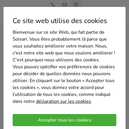
Ce site web utilise des cookies
Bienvenue sur ce site Web, qui fait partie de
Home
Isolation des murs creux
Liège
Neupré
Solvari. Vous êtes probablement là parce que
vous souhaitez améliorer votre maison. Nous,
Gratuit et sans engagement
c'est notre site web que nous voulons améliorer !
Top 20 des entreprises
C'est pourquoi nous utilisons des cookies.
d'isolation des murs creux à
Vous pouvez spécifier vos préférences de cookies
pour décider de quelles données nous pouvons
Neupré
utiliser. En cliquant sur le bouton « Accepter tous
les cookies », vous donnez votre accord pour
l’utilisation de tous les cookies, comme indiqué
dans notre
déclaration sur les cookies
.
Comparer des devis
Accepter tous les cookies