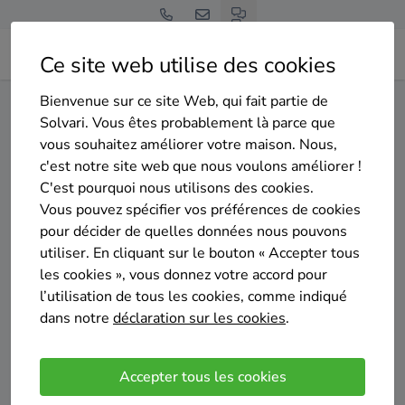
Ce site web utilise des cookies
Bienvenue sur ce site Web, qui fait partie de
Home
Isolation des murs creux
Liège
Malmedy
Solvari. Vous êtes probablement là parce que
vous souhaitez améliorer votre maison. Nous,
Gratuit et sans engagement
c'est notre site web que nous voulons améliorer !
Top 20 des entreprises
C'est pourquoi nous utilisons des cookies.
d'isolation des murs creux à
Vous pouvez spécifier vos préférences de cookies
pour décider de quelles données nous pouvons
Malmedy
utiliser. En cliquant sur le bouton « Accepter tous
les cookies », vous donnez votre accord pour
l’utilisation de tous les cookies, comme indiqué
dans notre
déclaration sur les cookies
.
Comparer des devis
Accepter tous les cookies