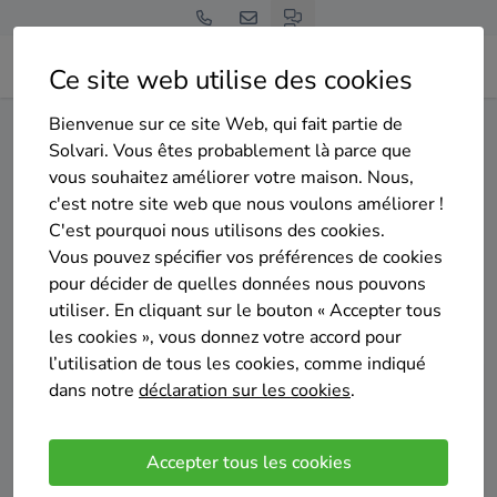
Ce site web utilise des cookies
Bienvenue sur ce site Web, qui fait partie de
Home
Isolation des murs creux
Liège
Burg-Reuland
Solvari. Vous êtes probablement là parce que
vous souhaitez améliorer votre maison. Nous,
Gratuit et sans engagement
c'est notre site web que nous voulons améliorer !
Top 20 des entreprises
C'est pourquoi nous utilisons des cookies.
d'isolation des murs creux à
Vous pouvez spécifier vos préférences de cookies
pour décider de quelles données nous pouvons
Burg-Reuland
utiliser. En cliquant sur le bouton « Accepter tous
les cookies », vous donnez votre accord pour
l’utilisation de tous les cookies, comme indiqué
dans notre
déclaration sur les cookies
.
Comparer des devis
Accepter tous les cookies