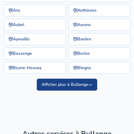
Ans
Anthisnes
Aubel
Awans
Aywaille
Baelen
Bassenge
Berloz
Beyne-Heusay
Blegny
Afficher plus à Bullange
Autres services à Bullange