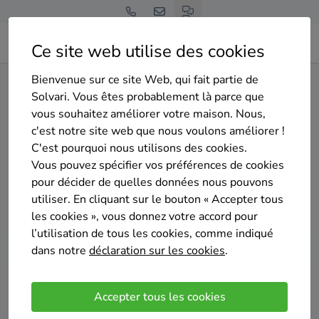
Ce site web utilise des cookies
Bienvenue sur ce site Web, qui fait partie de
Home
Isolation des murs creux
Liège
Bullange
Solvari. Vous êtes probablement là parce que
vous souhaitez améliorer votre maison. Nous,
Gratuit et sans engagement
c'est notre site web que nous voulons améliorer !
Top 20 des entreprises
C'est pourquoi nous utilisons des cookies.
d'isolation des murs creux à
Vous pouvez spécifier vos préférences de cookies
pour décider de quelles données nous pouvons
Bullange
utiliser. En cliquant sur le bouton « Accepter tous
les cookies », vous donnez votre accord pour
l’utilisation de tous les cookies, comme indiqué
dans notre
déclaration sur les cookies
.
Comparer des devis
Accepter tous les cookies