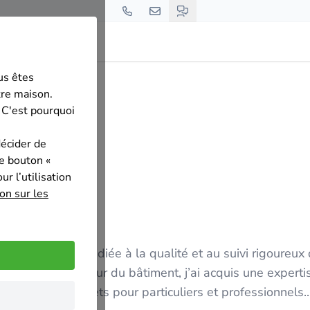
us êtes
 Construct
tre maison.
 C'est pourquoi
décider de
le bouton «
r l’utilisation
on sur les
 et rénovation dédiée à la qualité et au suivi rigoureux
nce dans le secteur du bâtiment, j’ai acquis une experti
complète de projets pour particuliers et professionnels.