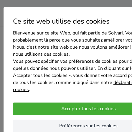
Ce site web utilise des cookies
Bienvenue sur ce site Web, qui fait partie de Solvari. Vo
Home
Isolation des murs creux
Liège
Bassenge
MJB
probablement là parce que vous souhaitez améliorer vo
Nous, c'est notre site web que nous voulons améliorer !
nous utilisons des cookies.
Vous pouvez spécifier vos préférences de cookies pour 
quelles données nous pouvons utiliser. En cliquant sur 
Accepter tous les cookies », vous donnez votre accord pou
MJB Construct
de tous les cookies, comme indiqué dans notre
déclarati
Pas encore d'évaluation
cookies
.
BOIRS
MJB Construct, une entreprise de construction
Accepter tous les cookies
chantiers. Fort de plusieurs années d’expérie
aussi bien sur le terrain que dans la gestion 
Préférences sur les cookies