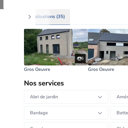
Afficher plus
J’accorde une importance particulière à la tra
Mon objectif est d’accompagner chaque clien
Réalisations (35)
réception finale, en assurant une communicati
🔹 Mes domaines d’intervention
Construction générale
6
Gros Oeuvre
Gros Oeuvre
Rénovation intérieure et extérieure
Nos services
Travaux structurels et gros œuvre
Abri de jardin
Amén
Aménagements et finitions soignées
Bardage
Batte
Gestion et coordination de chantier