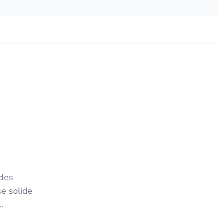
 des
se solide