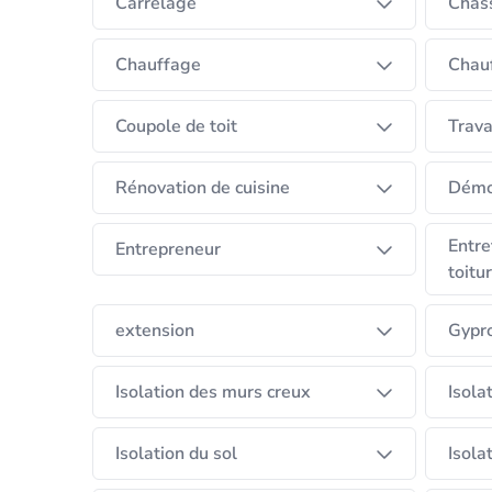
Carrelage
Châss
Avec MJB Construct, vous bénéficiez d’un inte
irréprochable et durable.
Chauffage
Chauf
📌 Ma priorité : votre satisfaction et la réussi
Coupole de toit
Trava
N’hésitez pas à me contacter pour discuter de
Rénovation de cuisine
Démo
Entre
Entrepreneur
toitu
extension
Gypr
Isolation des murs creux
Isola
Isolation du sol
Isola