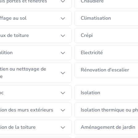
is portes et fenêtres
Chaudière
rlocuteur unique, disponible et investi pour garantir un 
fage au sol
Climatisation
te de votre projet.
ux de toiture
Crépi
 vos besoins et concrétiser vos idées en toute confianc
lition
Electricité
tien ou nettoyage de
Rénovation d'escalier
re
oc
Isolation
tion des murs extérieurs
Isolation thermique ou p
tion de la toiture
Aménagement de jardin