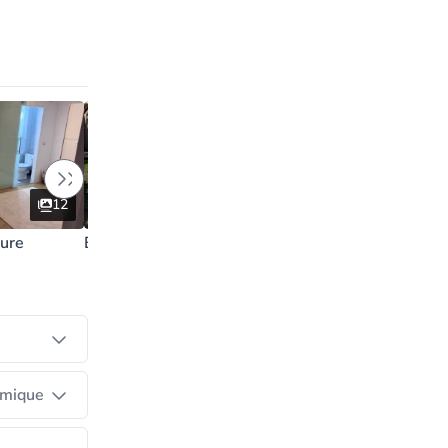
l réalisé.
la
12
5
eure
Extention de maison
amique