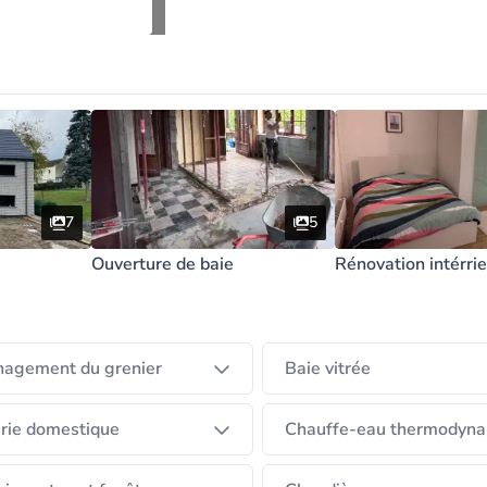
nsparence, au respect des délais et à la qualité du travai
t de manière personnalisée, du premier contact jusqu’à 
on claire et régulière à chaque étape du chantier.
7
5
Ouverture de baie
Rénovation intérri
agement du grenier
Baie vitrée
rie domestique
Chauffe-eau thermodyn