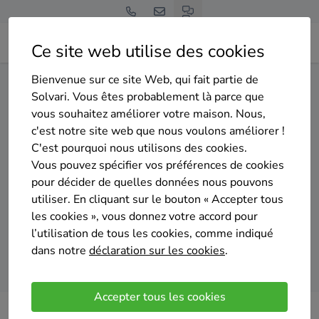
Ce site web utilise des cookies
Bienvenue sur ce site Web, qui fait partie de
Home
Isolation du sol
Liège
Neupré
Solvari. Vous êtes probablement là parce que
vous souhaitez améliorer votre maison. Nous,
Gratuit et sans engagement
c'est notre site web que nous voulons améliorer !
Top 20 des entreprises
C'est pourquoi nous utilisons des cookies.
d'isolation du sol à Neupré
Vous pouvez spécifier vos préférences de cookies
pour décider de quelles données nous pouvons
utiliser. En cliquant sur le bouton « Accepter tous
les cookies », vous donnez votre accord pour
l’utilisation de tous les cookies, comme indiqué
dans notre
déclaration sur les cookies
.
Comparer des devis
Accepter tous les cookies