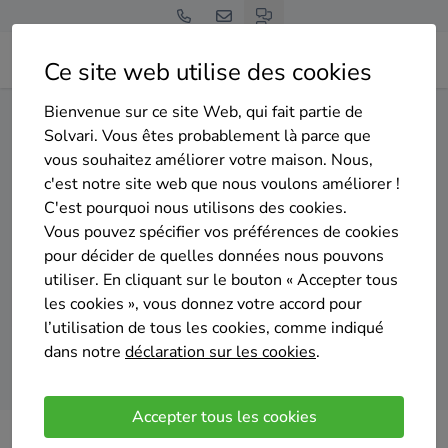
Ce site web utilise des cookies
Bienvenue sur ce site Web, qui fait partie de
Home
Isolation du sol
Liège
Amblève
Solvari. Vous êtes probablement là parce que
vous souhaitez améliorer votre maison. Nous,
Gratuit et sans engagement
c'est notre site web que nous voulons améliorer !
Top 20 des entreprises
C'est pourquoi nous utilisons des cookies.
d'isolation du sol à Amblève
Vous pouvez spécifier vos préférences de cookies
pour décider de quelles données nous pouvons
utiliser. En cliquant sur le bouton « Accepter tous
les cookies », vous donnez votre accord pour
l’utilisation de tous les cookies, comme indiqué
dans notre
déclaration sur les cookies
.
Comparer des devis
Accepter tous les cookies