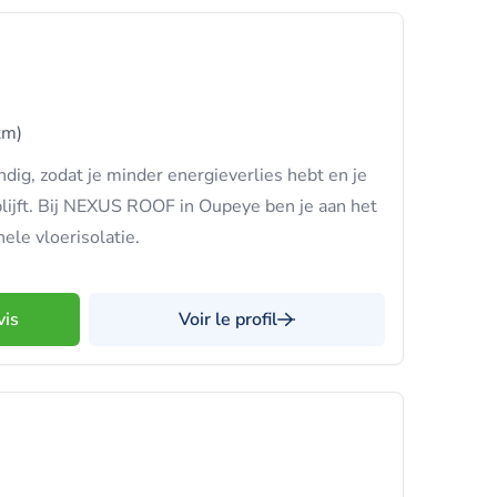
km)
dig, zodat je minder energieverlies hebt en je
jft. Bij NEXUS ROOF in Oupeye ben je aan het
nele vloerisolatie.
vis
Voir le profil