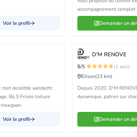
vous propose du conseil ex
accompagnement complet d
Voir le profil
Demander un de
D'M RENOVE
5
/5
(1 avis)
Dison
(23 km)
 met dezelfde aandacht:
Depuis 2020, D'M RENOVE i
ge. Bij S.Frisée toiture
dynamique, patron sur chan
g meegaan.
Voir le profil
Demander un de