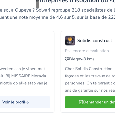
les meilleurs entreprises d'isolation du 
e sol à Oupeye ? Solvari regroupe 218 spécialistes de l’i
buent une note moyenne de 4.6 sur 5, sur la base de 222
Solidis construct
Pas encore d'évaluation
Blegny
(8 km)
iewerken aan je vloer, met
Chez Solidis Construction, 
eit. Bij MISSAIRE Moravia
façades et les travaux de t
catie op elke stap van je
personnes. On te garantit 
ans de garantie sur nos réa
Voir le profil
Demander un de