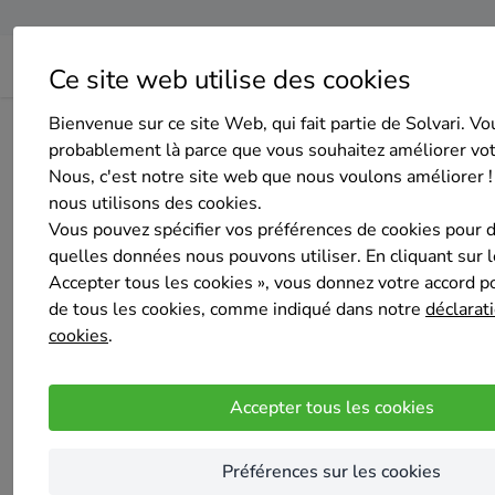
Ce site web utilise des cookies
Bienvenue sur ce site Web, qui fait partie de Solvari. Vo
Home
Isolation du sol
Liège
Juprelle
Vandyck Toitu
probablement là parce que vous souhaitez améliorer vo
Nous, c'est notre site web que nous voulons améliorer !
nous utilisons des cookies.
Vous pouvez spécifier vos préférences de cookies pour 
quelles données nous pouvons utiliser. En cliquant sur 
Accepter tous les cookies », vous donnez votre accord pou
Vandyck Toiture
de tous les cookies, comme indiqué dans notre
déclarati
3.4
/5
(2 avis)
cookies
.
Fexhe-Slins
Nous sommes une entreprise générale spécia
Accepter tous les cookies
vous accompagner pour toute renovation de t
N'hésitez pas a demander un devis car tous no
Préférences sur les cookies