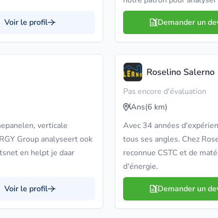
notre patron pour analyser
Voir le profil
Demander un de
Roselino Salerno
Pas encore d'évaluation
Ans
(6 km)
nepanelen, verticale
Avec 34 années d'expérienc
GY Group analyseert ook
tous ses angles. Chez Rose
itsnet en helpt je daar
reconnue CSTC et de matér
d'énergie.
Voir le profil
Demander un de