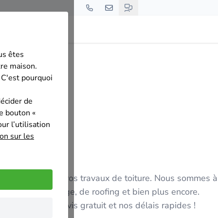
us êtes
re
tre maison.
 C'est pourquoi
décider de
le bouton «
r l’utilisation
on sur les
lisée pour tous vos travaux de toiture. Nous sommes
oiture, de bardage, de roofing et bien plus encore.
s devis sont devis gratuit et nos délais rapides !