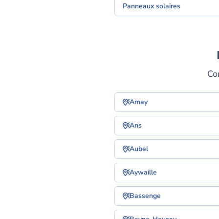
Panneaux solaires
Co
Amay
Ans
Aubel
Aywaille
Bassenge