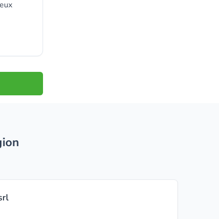
 eux
gion
srl