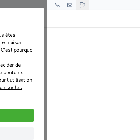
us êtes
tre maison.
 C'est pourquoi
décider de
le bouton «
r l’utilisation
on sur les