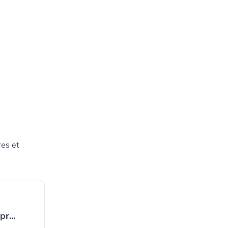
res et
r...