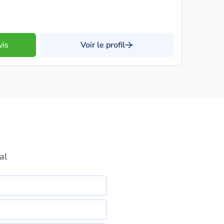
vis
Voir le profil
al