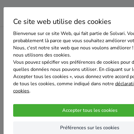
Ce site web utilise des cookies
Bienvenue sur ce site Web, qui fait partie de Solvari. Vo
Home
Isolation du sol
Liège
Herstal
FERPLAY.sprl
probablement là parce que vous souhaitez améliorer vo
Nous, c'est notre site web que nous voulons améliorer !
nous utilisons des cookies.
Vous pouvez spécifier vos préférences de cookies pour 
quelles données nous pouvons utiliser. En cliquant sur 
Accepter tous les cookies », vous donnez votre accord pou
FERPLAY.sprl
de tous les cookies, comme indiqué dans notre
déclarati
cookies
5
/5
.
(1 avis)
Herstal
Accepter tous les cookies
Entreprise Générale
Travaux électrique -plomberie
Préférences sur les cookies
Finitions - fabrication métallique