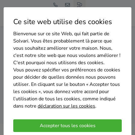
Ce site web utilise des cookies
Bienvenue sur ce site Web, qui fait partie de
Home
Isolation du sol
Liège
Donceel
Solvari. Vous êtes probablement là parce que
vous souhaitez améliorer votre maison. Nous,
Gratuit et sans engagement
c'est notre site web que nous voulons améliorer !
Top 20 des entreprises
C'est pourquoi nous utilisons des cookies.
d'isolation du sol à Donceel
Vous pouvez spécifier vos préférences de cookies
pour décider de quelles données nous pouvons
utiliser. En cliquant sur le bouton « Accepter tous
les cookies », vous donnez votre accord pour
l’utilisation de tous les cookies, comme indiqué
dans notre
déclaration sur les cookies
.
Comparer des devis
Accepter tous les cookies