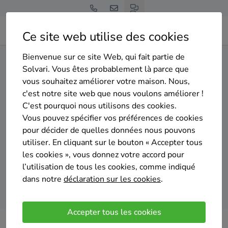
Ce site web utilise des cookies
Bienvenue sur ce site Web, qui fait partie de
Home
Isolation du sol
Liège
Lontzen
Solvari. Vous êtes probablement là parce que
vous souhaitez améliorer votre maison. Nous,
Gratuit et sans engagement
c'est notre site web que nous voulons améliorer !
Top 20 des entreprises
C'est pourquoi nous utilisons des cookies.
d'isolation du sol à Lontzen
Vous pouvez spécifier vos préférences de cookies
pour décider de quelles données nous pouvons
utiliser. En cliquant sur le bouton « Accepter tous
les cookies », vous donnez votre accord pour
l’utilisation de tous les cookies, comme indiqué
dans notre
déclaration sur les cookies
.
Comparer des devis
Accepter tous les cookies