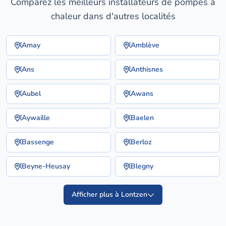
Comparez les meilleurs installateurs de pompes à
chaleur dans d'autres localités
Amay
Amblève
Ans
Anthisnes
Aubel
Awans
Aywaille
Baelen
Bassenge
Berloz
Beyne-Heusay
Blegny
Afficher plus à Lontzen