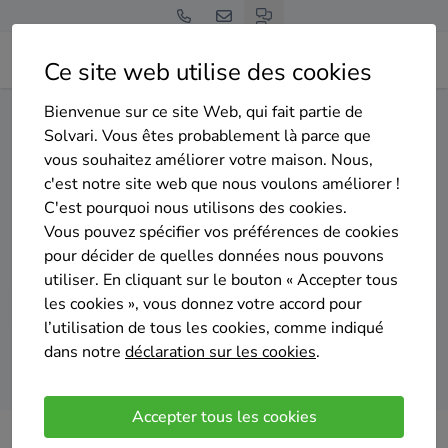
Ce site web utilise des cookies
Bienvenue sur ce site Web, qui fait partie de
Home
Pompe à chaleur
Liège
Lontzen
Solvari. Vous êtes probablement là parce que
vous souhaitez améliorer votre maison. Nous,
Gratuit et sans engagement
c'est notre site web que nous voulons améliorer !
Top 20 des installateurs de
C'est pourquoi nous utilisons des cookies.
pompes à chaleur à Lontzen
Vous pouvez spécifier vos préférences de cookies
pour décider de quelles données nous pouvons
utiliser. En cliquant sur le bouton « Accepter tous
les cookies », vous donnez votre accord pour
l’utilisation de tous les cookies, comme indiqué
dans notre
déclaration sur les cookies
.
Comparer des devis
Accepter tous les cookies