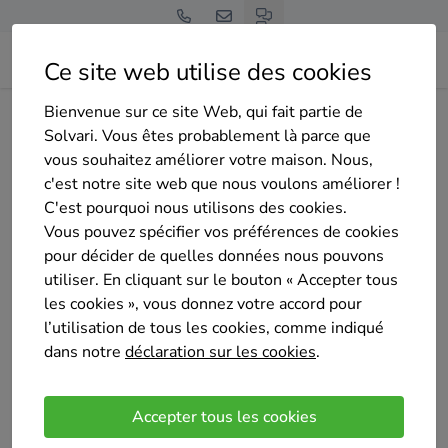
Ce site web utilise des cookies
Bienvenue sur ce site Web, qui fait partie de
Home
Pompe à chaleur
Hainaut
Fleurus
BMP SPRL
Solvari. Vous êtes probablement là parce que
vous souhaitez améliorer votre maison. Nous,
c'est notre site web que nous voulons améliorer !
C'est pourquoi nous utilisons des cookies.
Vous pouvez spécifier vos préférences de cookies
pour décider de quelles données nous pouvons
BMP SPRL
utiliser. En cliquant sur le bouton « Accepter tous
Sélectionné 2 fois
les cookies », vous donnez votre accord pour
4.5
/5
l’utilisation de tous les cookies, comme indiqué
(8 avis)
dans notre
déclaration sur les cookies
.
Kraainem
Building Management Projet vous offre ses
Accepter tous les cookies
compétences tant en nouvelle construction qu’en