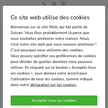
Ce site web utilise des cookies
Bienvenue sur ce site Web, qui fait partie de
Home
Pompe à chaleur
Hainaut
La Louvière
Solvari. Vous êtes probablement là parce que
vous souhaitez améliorer votre maison. Nous,
Gratuit et sans engagement
c'est notre site web que nous voulons améliorer !
Top 20 des installateurs de
C'est pourquoi nous utilisons des cookies.
pompes à chaleur à La
Vous pouvez spécifier vos préférences de cookies
pour décider de quelles données nous pouvons
Louvière
utiliser. En cliquant sur le bouton « Accepter tous
les cookies », vous donnez votre accord pour
l’utilisation de tous les cookies, comme indiqué
dans notre
déclaration sur les cookies
.
Comparer des devis
Accepter tous les cookies