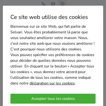
Ce site web utilise des cookies
Bienvenue sur ce site Web, qui fait partie de
Home
Pompe à chaleur
Brabant wallon
Braine-l'Alleud
Solvari. Vous êtes probablement là parce que
Beclim SRL
vous souhaitez améliorer votre maison. Nous,
c'est notre site web que nous voulons améliorer !
C'est pourquoi nous utilisons des cookies.
Vous pouvez spécifier vos préférences de cookies
pour décider de quelles données nous pouvons
utiliser. En cliquant sur le bouton « Accepter tous
Beclim SRL
les cookies », vous donnez votre accord pour
5
/5
(5 avis)
l’utilisation de tous les cookies, comme indiqué
Braine-l’Alleud
dans notre
déclaration sur les cookies
.
Notre société est spécialisée dans les équipements
de ventilation, de chauffage et de climatisation pour
Accepter tous les cookies
des projets résidentiels, des surfaces commerciales