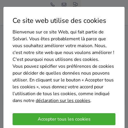
Ce site web utilise des cookies
Bienvenue sur ce site Web, qui fait partie de
Home
Pompe à chaleur
Brabant wallon
Grez-Doiceau
Solvari. Vous êtes probablement là parce que
vous souhaitez améliorer votre maison. Nous,
Gratuit et sans engagement
c'est notre site web que nous voulons améliorer !
Top 20 des installateurs de
C'est pourquoi nous utilisons des cookies.
pompes à chaleur à Grez-
Vous pouvez spécifier vos préférences de cookies
pour décider de quelles données nous pouvons
Doiceau
utiliser. En cliquant sur le bouton « Accepter tous
les cookies », vous donnez votre accord pour
l’utilisation de tous les cookies, comme indiqué
dans notre
déclaration sur les cookies
.
Comparer des devis
Accepter tous les cookies