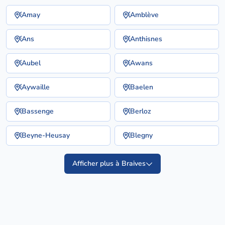
Amay
Amblève
Ans
Anthisnes
Aubel
Awans
Aywaille
Baelen
Bassenge
Berloz
Beyne-Heusay
Blegny
Afficher plus à Braives