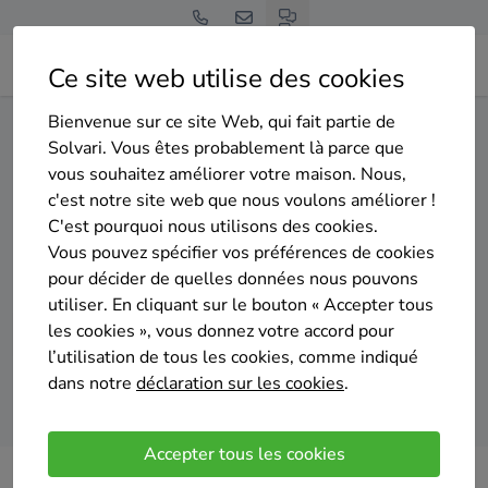
Ce site web utilise des cookies
Bienvenue sur ce site Web, qui fait partie de
Home
Pompe à chaleur
Liège
Braives
Solvari. Vous êtes probablement là parce que
vous souhaitez améliorer votre maison. Nous,
Gratuit et sans engagement
c'est notre site web que nous voulons améliorer !
Top 20 des installateurs de
C'est pourquoi nous utilisons des cookies.
pompes à chaleur à Braives
Vous pouvez spécifier vos préférences de cookies
pour décider de quelles données nous pouvons
utiliser. En cliquant sur le bouton « Accepter tous
les cookies », vous donnez votre accord pour
l’utilisation de tous les cookies, comme indiqué
dans notre
déclaration sur les cookies
.
Comparer des devis
Accepter tous les cookies