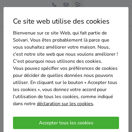
Ce site web utilise des cookies
Bienvenue sur ce site Web, qui fait partie de
Home
Pompe à chaleur
Namur
Namur
NF ENERGY
Solvari. Vous êtes probablement là parce que
vous souhaitez améliorer votre maison. Nous,
c'est notre site web que nous voulons améliorer !
C'est pourquoi nous utilisons des cookies.
Vous pouvez spécifier vos préférences de cookies
pour décider de quelles données nous pouvons
NF ENERGY
utiliser. En cliquant sur le bouton « Accepter tous
Pas encore d'évaluation
les cookies », vous donnez votre accord pour
Namen
l’utilisation de tous les cookies, comme indiqué
dans notre
déclaration sur les cookies
.
Petite société sérieuse et passionné du métier
Nos services
Accepter tous les cookies
Chauffe-eau thermodynamique