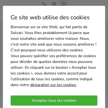
Ce site web utilise des cookies
Bienvenue sur ce site Web, qui fait partie de
Home
Pompe à chaleur
Namur
Namur
Solvari. Vous êtes probablement là parce que
vous souhaitez améliorer votre maison. Nous,
Gratuit et sans engagement
c'est notre site web que nous voulons améliorer !
Top 20 des installateurs de
C'est pourquoi nous utilisons des cookies.
pompes à chaleur à Namur
Vous pouvez spécifier vos préférences de cookies
pour décider de quelles données nous pouvons
utiliser. En cliquant sur le bouton « Accepter tous
les cookies », vous donnez votre accord pour
l’utilisation de tous les cookies, comme indiqué
dans notre
déclaration sur les cookies
.
Comparer des devis
Accepter tous les cookies