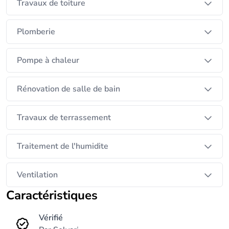
Travaux de toiture
sérieux, propre et durable, avec un suivi
personnalisé tout au long du chantier.
Plomberie
Pompe à chaleur
Rénovation de salle de bain
Travaux de terrassement
Traitement de l'humidite
Ventilation
Caractéristiques
Vérifié