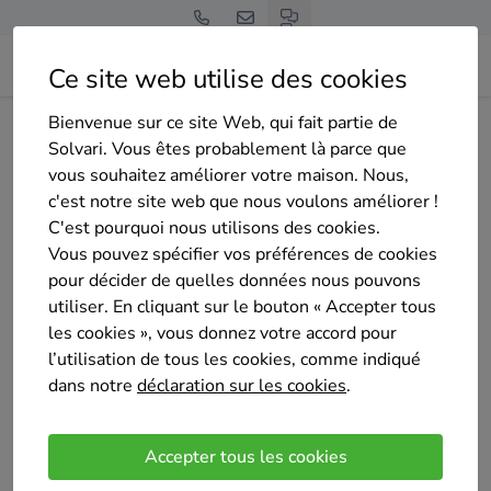
Ce site web utilise des cookies
Bienvenue sur ce site Web, qui fait partie de
Home
Pompe à chaleur
Liège
Braives
Solvari. Vous êtes probablement là parce que
Nicolas guisse entreprise
vous souhaitez améliorer votre maison. Nous,
c'est notre site web que nous voulons améliorer !
C'est pourquoi nous utilisons des cookies.
Vous pouvez spécifier vos préférences de cookies
pour décider de quelles données nous pouvons
utiliser. En cliquant sur le bouton « Accepter tous
Nicolas guisse entreprise
les cookies », vous donnez votre accord pour
Pas encore d'évaluation
l’utilisation de tous les cookies, comme indiqué
Braives
dans notre
déclaration sur les cookies
.
Fort de mon expérience dans ces domaines, je
propose des installations fiables, durables et
Accepter tous les cookies
soignées, adaptées aux besoins de chaque client.