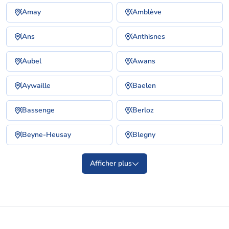
Amay
Amblève
Ans
Anthisnes
Aubel
Awans
Aywaille
Baelen
Bassenge
Berloz
Beyne-Heusay
Blegny
Afficher plus