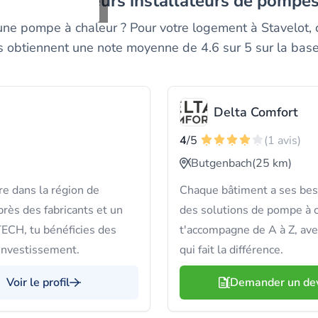
rez les meilleurs installateurs de pompes
c une pompe à chaleur ? Pour votre logement à Stavelot, 
ls obtiennent une note moyenne de 4.6 sur 5 sur la bas
Delta Comfort
4
/5
(1 avis)
Butgenbach
(25 km)
e dans la région de
Chaque bâtiment a ses bes
rès des fabricants et un
des solutions de pompe à 
ECH, tu bénéficies des
t'accompagne de A à Z, ave
 investissement.
qui fait la différence.
Voir le profil
Demander un de