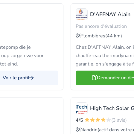
D'AFFNAY Alain
Pas encore d'évaluation
Plombières
(44 km)
mtepomp die je
Chez D'AFFNAY Alain, on ins
roup zorgen we voor
chauffe-eau thermodynamiq
tot eind.
garantie, on s'engage à te 
Voir le profil
Demander un de
High Tech Solar 
4
/5
(3 avis)
Nandrin
(actif dans votre