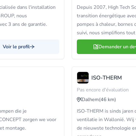
lisée dans l'installation
Depuis 2007, High Tech S
 GROUP, nous
transition énergétique av
vec 3 ans de garantie.
pompes à chaleur, bornes de
suivi, nous simplifions tou
Voir le profil
Demander un de
ISO-THERM
Pas encore d'évaluation
Dalhem
(46 km)
ompen die je
ISO-THERM is sinds jaren 
IMCONCEPT zorgen we voor
ventilatie in Wallonië. Wi
met montage.
de nieuwste technologie e