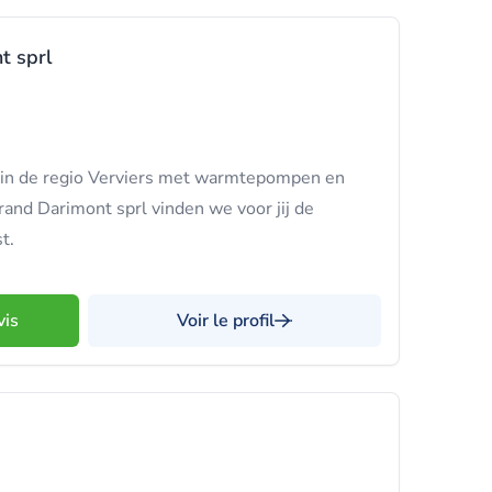
t sprl
ef in de regio Verviers met warmtepompen en
rand Darimont sprl vinden we voor jij de
t.
vis
Voir le profil