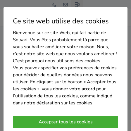
Ce site web utilise des cookies
Bienvenue sur ce site Web, qui fait partie de
Home
Pompe à chaleur
Liège
Soumagne
Solvari. Vous êtes probablement là parce que
vous souhaitez améliorer votre maison. Nous,
Gratuit et sans engagement
c'est notre site web que nous voulons améliorer !
Top 20 des installateurs de
C'est pourquoi nous utilisons des cookies.
pompes à chaleur à Soumagne
Vous pouvez spécifier vos préférences de cookies
pour décider de quelles données nous pouvons
utiliser. En cliquant sur le bouton « Accepter tous
les cookies », vous donnez votre accord pour
l’utilisation de tous les cookies, comme indiqué
dans notre
déclaration sur les cookies
.
Comparer des devis
Accepter tous les cookies