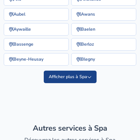
Aubel
Awans
Aywaille
Baelen
Bassenge
Berloz
Beyne-Heusay
Blegny
Afficher plus à Spa
Autres services à Spa