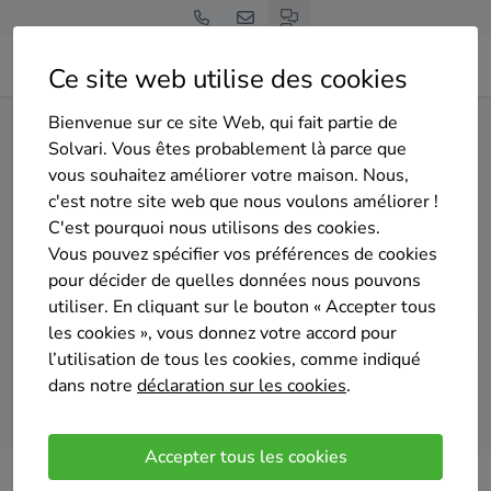
Ce site web utilise des cookies
Bienvenue sur ce site Web, qui fait partie de
Home
Pompe à chaleur
Liège
Spa
Solvari. Vous êtes probablement là parce que
vous souhaitez améliorer votre maison. Nous,
Gratuit et sans engagement
c'est notre site web que nous voulons améliorer !
Top 20 des installateurs de
C'est pourquoi nous utilisons des cookies.
pompes à chaleur à Spa
Vous pouvez spécifier vos préférences de cookies
pour décider de quelles données nous pouvons
utiliser. En cliquant sur le bouton « Accepter tous
les cookies », vous donnez votre accord pour
l’utilisation de tous les cookies, comme indiqué
dans notre
déclaration sur les cookies
.
Comparer des devis
Accepter tous les cookies