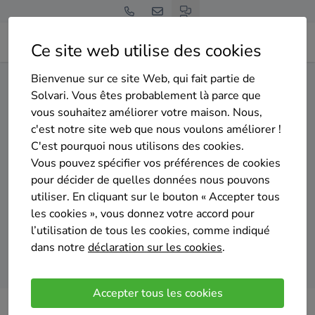
Ce site web utilise des cookies
Bienvenue sur ce site Web, qui fait partie de
Home
Pompe à chaleur
Liège
Fléron
Solvari. Vous êtes probablement là parce que
vous souhaitez améliorer votre maison. Nous,
Gratuit et sans engagement
c'est notre site web que nous voulons améliorer !
Top 20 des installateurs de
C'est pourquoi nous utilisons des cookies.
pompes à chaleur à Fléron
Vous pouvez spécifier vos préférences de cookies
pour décider de quelles données nous pouvons
utiliser. En cliquant sur le bouton « Accepter tous
les cookies », vous donnez votre accord pour
l’utilisation de tous les cookies, comme indiqué
dans notre
déclaration sur les cookies
.
Comparer des devis
Accepter tous les cookies