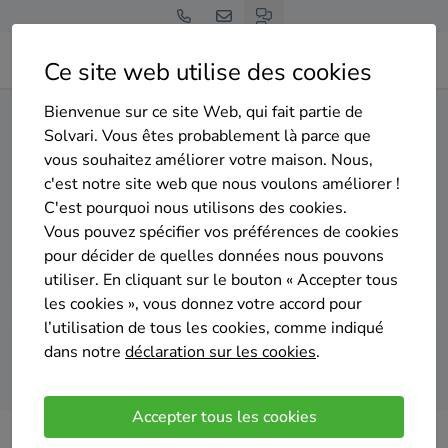
Ce site web utilise des cookies
Bienvenue sur ce site Web, qui fait partie de
Home
Pompe à chaleur
Namur
Couvin
Solvari. Vous êtes probablement là parce que
vous souhaitez améliorer votre maison. Nous,
Gratuit et sans engagement
c'est notre site web que nous voulons améliorer !
Top 20 des installateurs de
C'est pourquoi nous utilisons des cookies.
pompes à chaleur à Couvin
Vous pouvez spécifier vos préférences de cookies
pour décider de quelles données nous pouvons
utiliser. En cliquant sur le bouton « Accepter tous
les cookies », vous donnez votre accord pour
l’utilisation de tous les cookies, comme indiqué
dans notre
déclaration sur les cookies
.
Comparer des devis
Accepter tous les cookies