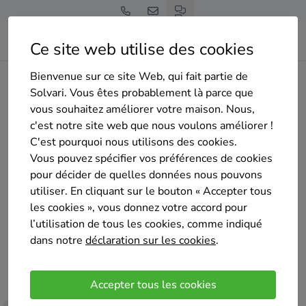
Ce site web utilise des cookies
Bienvenue sur ce site Web, qui fait partie de
Home
Pompe à chaleur
Namur
Couvin
ECCLIPSE
Solvari. Vous êtes probablement là parce que
vous souhaitez améliorer votre maison. Nous,
c'est notre site web que nous voulons améliorer !
C'est pourquoi nous utilisons des cookies.
Vous pouvez spécifier vos préférences de cookies
pour décider de quelles données nous pouvons
ECCLIPSE
utiliser. En cliquant sur le bouton « Accepter tous
Pas encore d'évaluation
les cookies », vous donnez votre accord pour
GONRIEUX
l’utilisation de tous les cookies, comme indiqué
dans notre
déclaration sur les cookies
.
La société Ecclipse basée à Bourlers près de
Chimay est une société, familiale et artisanale,
Accepter tous les cookies
spécialisée dans les énergies renouvelables depuis